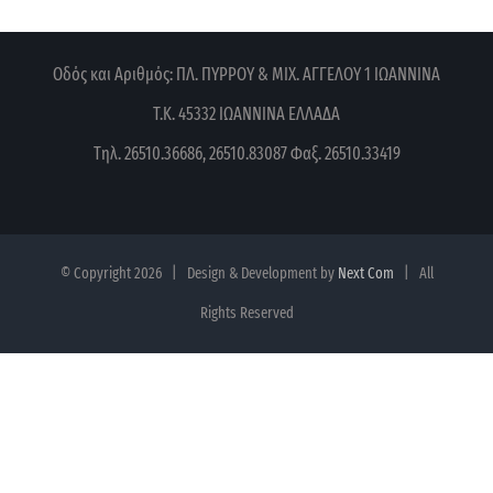
Οδός και Αριθμός: ΠΛ. ΠΥΡΡΟΥ & ΜΙΧ. ΑΓΓΕΛΟΥ 1
ΙΩΑΝΝΙΝΑ
Τ.Κ. 45332 ΙΩΑΝΝΙΝΑ
ΕΛΛΑΔΑ
Τηλ. 26510.36686, 26510.83087
Φαξ. 26510.33419
© Copyright
2026 | Design & Development by
Next Com
| All
Rights Reserved