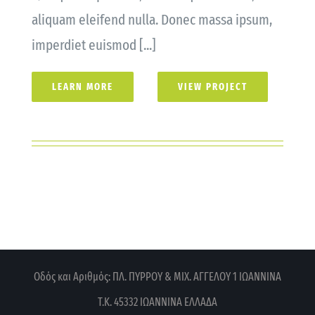
aliquam eleifend nulla. Donec massa ipsum,
imperdiet euismod [...]
LEARN MORE
VIEW PROJECT
Οδός και Αριθμός: ΠΛ. ΠΥΡΡΟΥ & ΜΙΧ. ΑΓΓΕΛΟΥ 1
ΙΩΑΝΝΙΝΑ
Τ.Κ. 45332 ΙΩΑΝΝΙΝΑ
ΕΛΛΑΔΑ