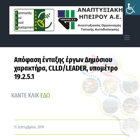
Skip
to
content
Απόφαση ένταξης έργων Δημόσιου
χαρακτήρα, CLLD/LEADER, υπομέτρο
19.2.5.1
ΚΑΝΤΕ ΚΛΙΚ
ΕΔΩ
11 Σεπτεμβρίου, 2019