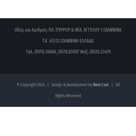
Οδός και Αριθμός: ΠΛ. ΠΥΡΡΟΥ & ΜΙΧ. ΑΓΓΕΛΟΥ 1
ΙΩΑΝΝΙΝΑ
Τ.Κ. 45332 ΙΩΑΝΝΙΝΑ
ΕΛΛΑΔΑ
Τηλ. 26510.36686, 26510.83087
Φαξ. 26510.33419
© Copyright
2026 | Design & Development by
Next Com
| All
Rights Reserved